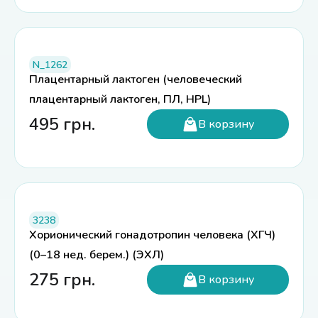
N_1262
Плацентарный лактоген (человеческий
плацентарный лактоген, ПЛ, HPL)
495
грн.
В корзину
3238
Хорионический гонадотропин человека (ХГЧ)
(0–18 нед. берем.) (ЭХЛ)
275
грн.
В корзину