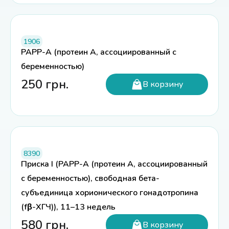
1906
PAPP-A (протеин A, ассоциированный с
беременностью)
250
грн.
В корзину
8390
Приска I (PAPP-A (протеин A, ассоциированный
с беременностью), свободная бета-
субъединица хорионического гонадотропина
(fβ-ХГЧ)), 11–13 недель
580
грн.
В корзину