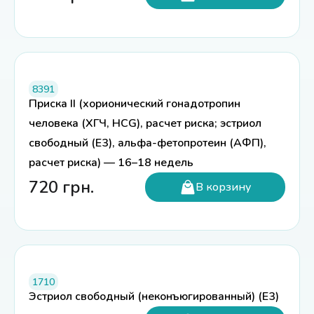
8391
Приска II (хорионический гонадотропин
человека (ХГЧ, HCG), расчет риска; эстриол
свободный (Е3), альфа-фетопротеин (АФП),
расчет риска) — 16–18 недель
720
грн.
В корзину
1710
Эстриол свободный (неконъюгированный) (E3)