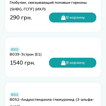
Глобулин, связывающий половые гормоны
(SHBG, ГСПГ) (ИХЛ)
290
грн.
В корзину
8003
B039-Эстрон (E1)
1540
грн.
В корзину
8001
B052-Андростендиола глюкуронид (3-альфа-