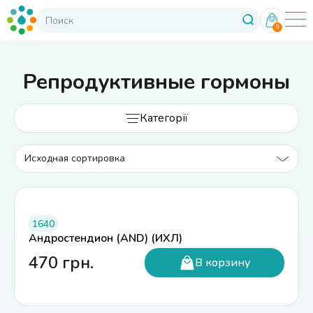
0
Репродуктивные гормоны
Категорії
1640
Андростендион (AND) (ИХЛ)
470
грн.
В корзину