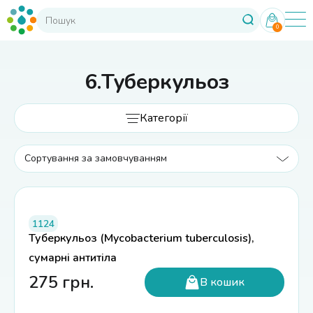
0
6.Туберкульоз
Категорії
1124
Туберкульоз (Mycobacterium tuberculosis),
сумарні антитіла
275
грн.
В кошик