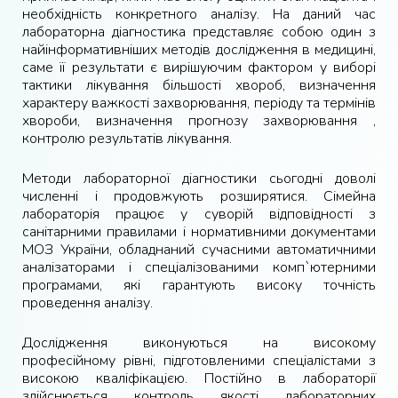
необхідність конкретного аналізу. На даний час
лабораторна діагностика представляє собою один з
найінформативніших методів дослідження в медицині,
саме її результати є вирішуючим фактором у виборі
тактики лікування більшості хвороб, визначення
характеру важкості захворювання, періоду та термінів
хвороби, визначення прогнозу захворювання ,
контролю результатів лікування.
Методи лабораторної діагностики сьогодні доволі
численні і продовжують розширятися. Сімейна
лабораторія працює у суворій відповідності з
санітарними правилами і нормативними документами
МОЗ України, обладнаний сучасними автоматичними
аналізаторами і спеціалізованими комп`ютерними
програмами, які гарантують високу точність
проведення аналізу.
Дослідження виконуються на високому
професійному рівні, підготовленими спеціалістами з
високою кваліфікацією. Постійно в лабораторії
здійснюється контроль якості лабораторних