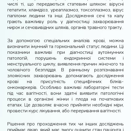
числі ті, що передаються статевим шляхом: вірусні
гепатити, хламідіоз, уреаплазмоз, токсоплазмоз, вірус
папіломи людини та інші. Дослідження сечі та калу
грають важливу роль у діагностиці захворювання
нирок и сечовивідних шляхів, органів травного тракту.
За допомогою спеціальних аналізів крові, можна
визначити імунний та гормональний статус людини. Ці
показники важливі при діагностиці аутоімунних
патологій, порушень ендокринної системи і
менструального циклу, виявлення причин жіночого та
чоловічого безпліддя. В ранньому розпізнаванні
злоякісних захворювань допомагають дослідження
крові на присутність специфічних білків-
онкомаркерів. Особливо важливі лабораторні тести
під час вагітності, вони здатні виявити патологічні
процеси в організмі жінки і плода на початкових
етапах. Це дозволяє вчасно прийняти необхідні міри,
провести курс лікування, або переривання вагітності.
Рішення про проходження тих чи інших досліджень
приймає лікар, який має змогу оцінити стан пацієнта і