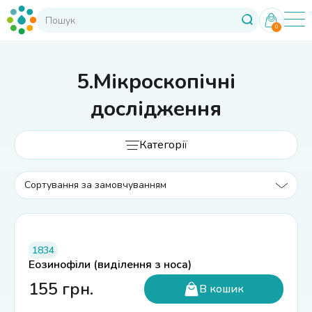
0
5.Мікроскопічні
дослідження
Категорії
1834
Еозинофіли (виділення з носа)
155
грн.
В кошик