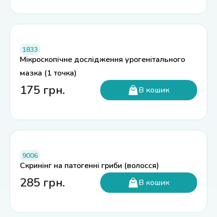
1833
Мікроскопічне дослідження урогенітального
мазка (1 точка)
175
грн.
В кошик
9006
Скринінг на патогенні гриби (волосся)
285
грн.
В кошик