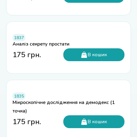
1837
Аналіз секрету простати
175
грн.
В кошик
1835
Мікроскопічне дослідження на демодекс (1
точка)
175
грн.
В кошик