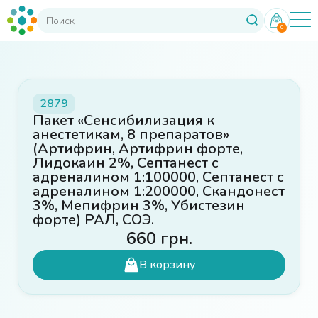
0
2879
Пакет «Сенсибилизация к
анестетикам, 8 препаратов»
(Артифрин, Артифрин форте,
Лидокаин 2%, Септанест с
адреналином 1:100000, Септанест с
адреналином 1:200000, Скандонест
3%, Мепифрин 3%, Убистезин
форте) РАЛ, СОЭ.
660
грн.
В корзину