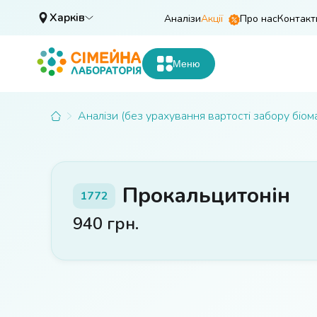
Харків
Аналізи
Акції
Про нас
Контакт
Меню
Аналізи (без урахування вартості забору біом
Прокальцитонін
1772
940
грн.