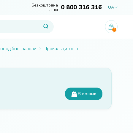
Безкоштовна
0 800 316 316
UA
лінія
0
оподібної залози
Прокальцитонін
В кошик