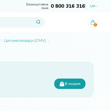
Безкоштовна
0 800 316 316
UA
лінія
0
Цитомегаловірус(CMV)
В кошик