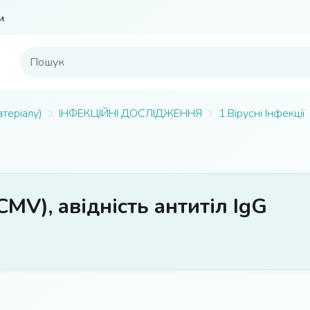
и
атеріалу)
ІНФЕКЦІЙНІ ДОСЛІДЖЕННЯ
1.Вірусні Інфекції
MV), авідність антитіл IgG