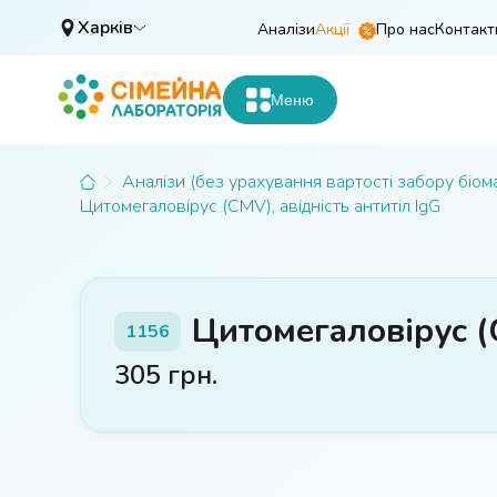
Харків
Аналізи
Акції
Про нас
Контакт
Меню
Аналізи (без урахування вартості забору біом
Цитомегаловірус (CMV), авідність антитіл IgG
Цитомегаловірус (C
1156
305
грн.