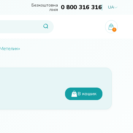
Безкоштовна
0 800 316 316
UA
лінія
0
«Метелик»
В кошик