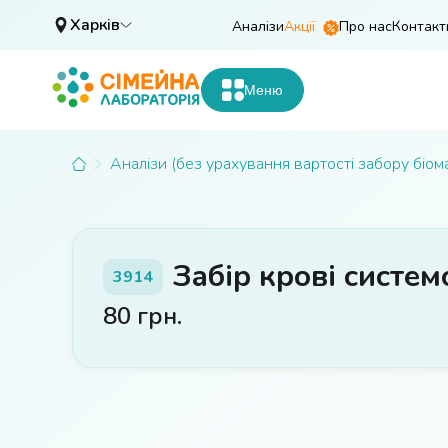
Харків
Аналізи
Акції
Про нас
Контакт
Меню
Аналізи (без урахування вартості забору біом
Забір крові систе
3914
80
грн.