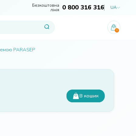
Безкоштовна
0 800 316 316
UA
лінія
0
истемою PARASEP
В кошик