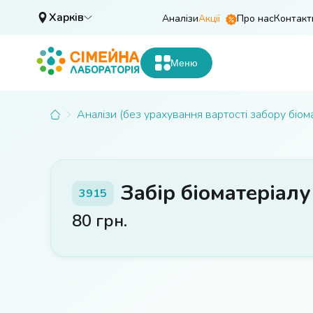
Харків
Аналізи
Акції
Про нас
Контакт
Меню
Аналізи (без урахування вартості забору біом
Забір біоматеріал
3915
80
грн.