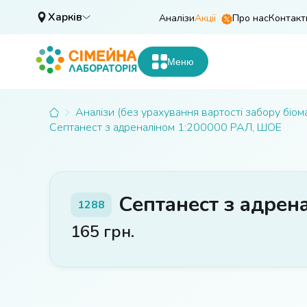
Харків
Аналізи
Акції
Про нас
Контакт
Меню
Аналізи (без урахування вартості забору біом
Септанест з адреналіном 1:200000 РАЛ, ШОЕ
Септанест з адрен
1288
165
грн.