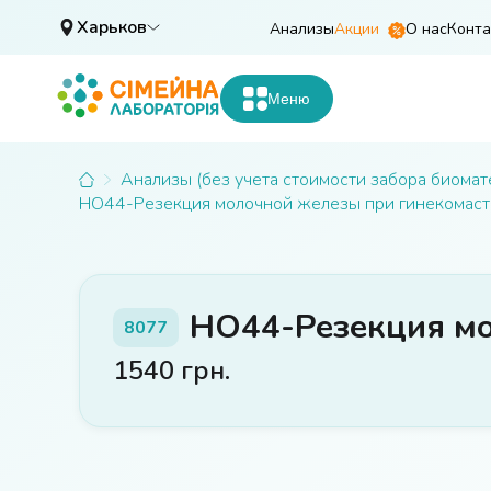
Харьков
Анализы
Акции
О нас
Конта
Меню
Анализы (без учета стоимости забора биомат
HO44-Резекция молочной железы при гинекомасти
HO44-Резекция мо
8077
1540
грн.