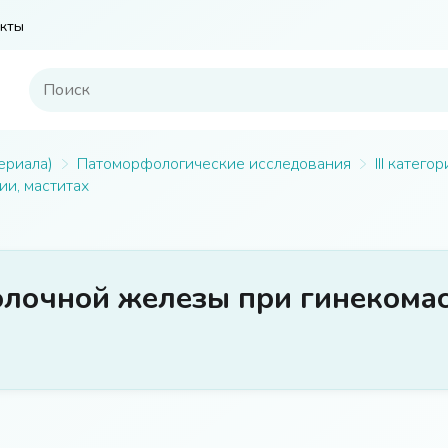
кты
ериала)
Патоморфологические исследования
III катег
и, маститах
лочной железы при гинекомас