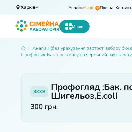
Харків
Аналізи
Акції
Про нас
Контакт
Меню
Аналізи (без урахування вартості забору біом
Профогляд :Бак. посів калу на черевний тиф,паратиф
Профогляд :Бак. по
8339
Шигельоз,Е.coli
300
грн.