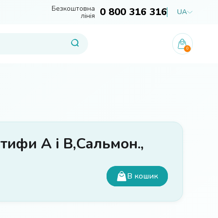
Безкоштовна
0 800 316 316
UA
лінія
0
тифи А і В,Сальмон.,
В кошик