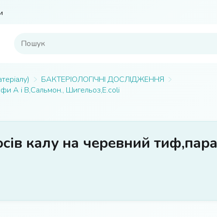
и
атеріалу)
БАКТЕРІОЛОГІЧНІ ДОСЛІДЖЕННЯ
и А і В,Сальмон., Шигельоз,Е.coli
сів калу на черевний тиф,пара