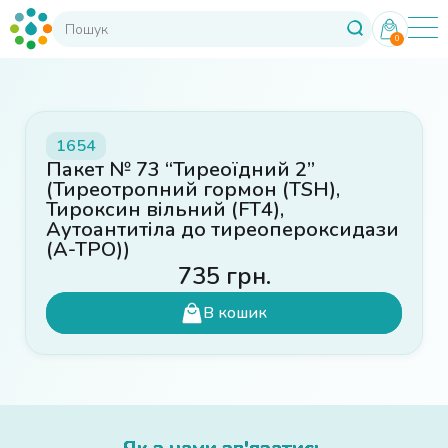
0
1654
Пакет № 73 “Тиреоїдний 2”
(Тиреотропний гормон (TSH),
Тироксин вільний (FT4),
Аутоантитіла до тиреопероксидази
(A-TPO))
735
грн.
В кошик