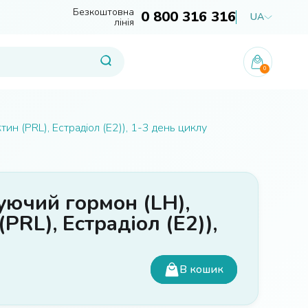
Безкоштовна
0 800 316 316
UA
лінія
0
н (PRL), Естрадіол (Е2)), 1-3 день циклу
уючий гормон (LH),
RL), Естрадіол (Е2)),
В кошик