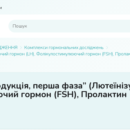
и
ДЖЕННЯ
Комплекси гормональних досліджень
ий гормон (LH), Фолікулостимулюючий гормон (FSH), Пролакти
дукція, перша фаза” (Лютеїніз
ий гормон (FSH), Пролактин (P