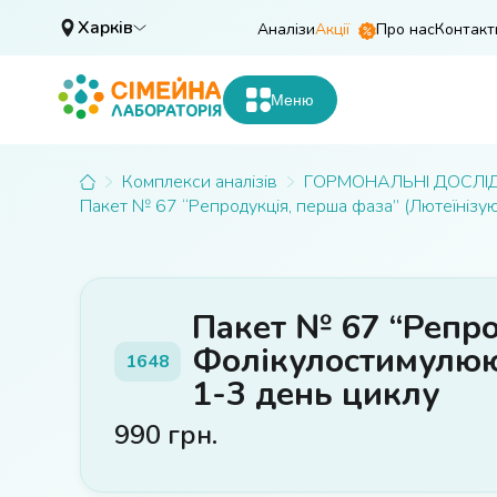
Харків
Аналізи
Акції
Про нас
Контакт
Меню
Комплекси аналізів
ГОРМОНАЛЬНІ ДОСЛІ
Пакет № 67 “Репродукція, перша фаза” (Лютеїнізуюч
Пакет № 67 “Репро
Фолікулостимулююч
1648
1-3 день циклу
990
грн.