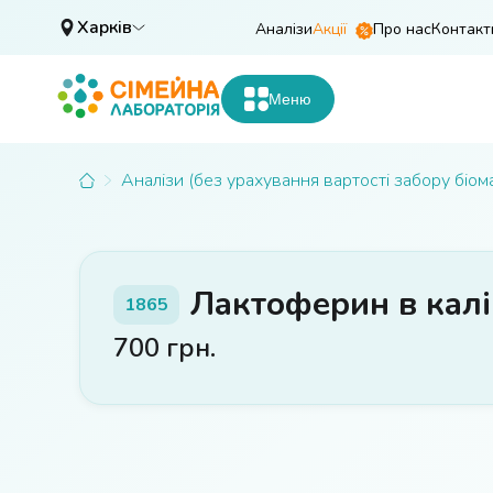
Харків
Аналізи
Акції
Про нас
Контакт
Меню
Аналізи (без урахування вартості забору біом
Лактоферин в калі
1865
700
грн.