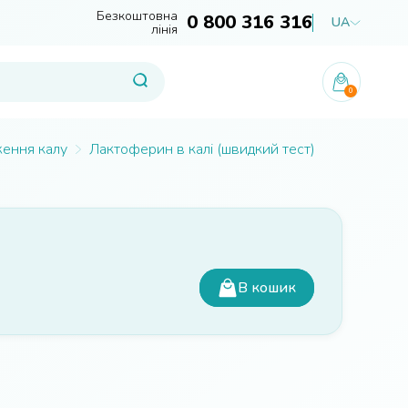
Безкоштовна
0 800 316 316
UA
лінія
0
ження калу
Лактоферин в калі (швидкий тест)
В кошик