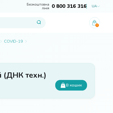
Безкоштовна
0 800 316 316
UA
лінія
0
COVID-19
 (ДНК техн.)
В кошик