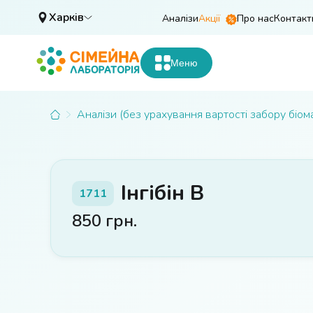
Харків
Аналізи
Акції
Про нас
Контакт
Меню
Аналізи (без урахування вартості забору біом
Інгібін В
1711
850
грн.