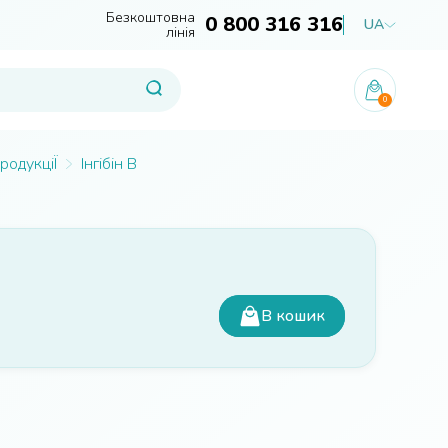
Безкоштовна
0 800 316 316
UA
лінія
0
родукціЇ
Інгібін В
В кошик