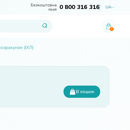
Безкоштовна
0 800 316 316
UA
лінія
0
розрахунок (ІХЛ)
В кошик