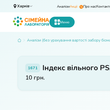
Харків
Аналізи
Акції
Про нас
Контакт
Меню
Аналізи (без урахування вартості забору біом
Індекс вільного P
1671
10
грн.