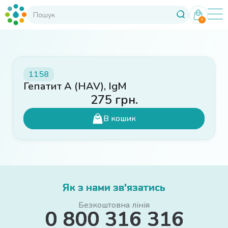
0
1158
Гепатит А (HAV), IgМ
275
грн.
В кошик
Як з нами зв'язатись
Безкоштовна лінія
0 800 316 316