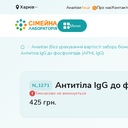
Харків
Аналізи
Акції
Про нас
Контакт
Меню
Аналізи (без урахування вартості забору біом
Антитіла IgG до фосфоліпідів (APHL IgG)
Антитіла IgG до 
N_1271
Тимчасово не виконується
425
грн.