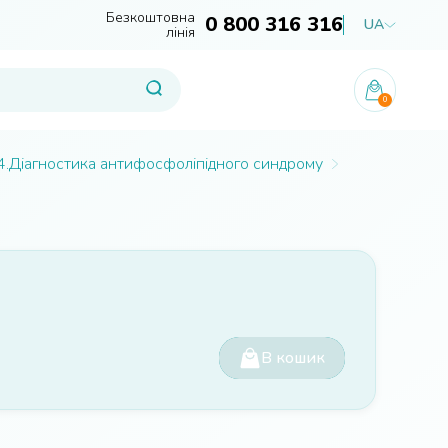
Безкоштовна
0 800 316 316
UA
лінія
0
4.Діагностика антифосфоліпідного синдрому
В кошик