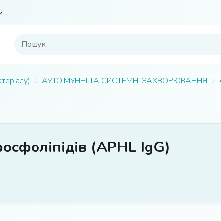
и
атеріалу)
АУТОІМУННІ ТА СИСТЕМНІ ЗАХВОРЮВАННЯ
фосфоліпідів (APHL IgG)